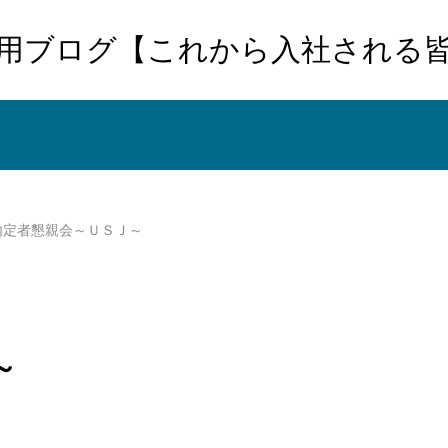
用ブログ【これから入社される
内定者懇親会～ＵＳＪ～
～